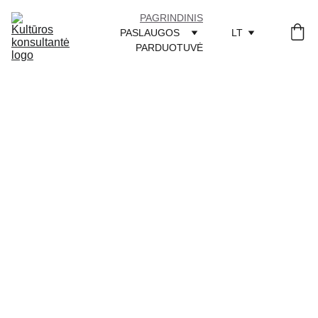
PAGRINDINIS
PASLAUGOS
LT
PARDUOTUVĖ
Kultūros 
konsultantė 
Giedrė
Padedu menininkams ir 
kultūros lauko žmonėms 
jaustis aiškiau ir tvirčiau savo 
veikloje, rasti kalbą savo 